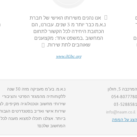
אנו נהנים משירותו האישי של חברת
נ.א.מ כבר יותר מ 3 שנים. עבורנו, הם
נ
הכתובת היחידה לכל הקשור לתחום
ם
המחשוב .במשפט אחד: מקצוענים
שאוהבים לתת שירות.
www.ilGbc.org
מרכבה 5, חולון
נ.א.מ. בע"מ מעניקה מזה 30 שנה
ללקוחותיה מהמגזר הפרטי והציבורי
054-807778
שירותי מחשוב וטכנולוגיה מקיפים, לצ
03-528858
שירות אישי ואדיב בסטנדרטים הגבוה
info@naam.co.il
ביותר. אצלנו תוכלו למצוא מענה לכל 
צג על המפה
המחשוב שלכם!