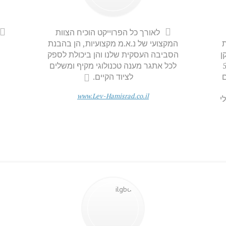
לאורך כל הפרוייקט הוכיח הצוות
המקצועי של נ.א.מ מקצועיות, הן בהבנת
מ
ן
הסביבה העסקית שלנו והן ביכולת לספק
ש
חנו עובדים איתם כבר מעל ל-5
לכל אתגר מענה טכנולוגי מקיף ומשלים
מ
לציוד הקיים.
www.Lev-Hamisrad.co.il
י