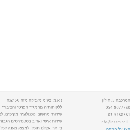
מרכבה 5, חולון
נ.א.מ. בע"מ מעניקה מזה 30 שנה
ללקוחותיה מהמגזר הפרטי והציבורי
054-807778
שירותי מחשוב וטכנולוגיה מקיפים, לצ
03-528858
שירות אישי ואדיב בסטנדרטים הגבוה
info@naam.co.il
ביותר. אצלנו תוכלו למצוא מענה לכל 
צג על המפה