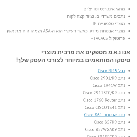
מתגי אינטרנט וסוויצ'ים
נתבים משרדיים, וציוד קצה לקוח
מוצרי טלפוניית IP
מוצרי אבטחת מידע, כאשר העיקרי הוא ה-ASA (שמהווה חומת אש)
פרוטוקול TACACS+
אנו נ.א.מ מספקים את מרבית מוצרי
סיסקו המותאמים במיוחד לצורכי העסק שלך!
כבל Cisco RJ45
נתב Cisco 2901/K9
נתב Cisco 1941W
נתב Cisco 2911SEC/K9
נתב Cisco 1760 Router
נתב Cisco CISCO1841
נתב אבטחה Cisco 861
נתב Cisco 857K9
נתב Cisco 857WGAK9
נתב Cisco 881SECK9