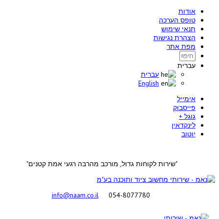
אודות
טופס הערכה
תנאי שימוש
הצהרת נגישות
מפת אתר
עברית
עברית
English
אימייל
פייסבוק
גוגל +
לינקדאין
יוטוב
"שירות לקוחות גדול, מורכב מהרבה רגעי אמת קטנים"
info@naam.co.il
054-8077780