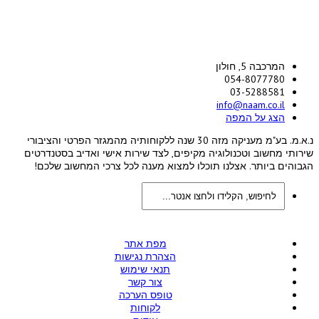
המרכבה 5, חולון
054-8077780
03-5288581
info@naam.co.il
הצג על המפה
נ.א.מ. בע"מ מעניקה מזה 30 שנה ללקוחותיה מהמגזר הפרטי והציבורי
שירותי מחשוב וטכנולוגיה מקיפים, לצד שירות אישי ואדיב בסטנדרטים
הגבוהים ביותר. אצלנו תוכלו למצוא מענה לכל צרכי המחשוב שלכם!
מפת אתר
הצהרת נגישות
תנאי שימוש
צור קשר
טופס הערכה
לקוחות