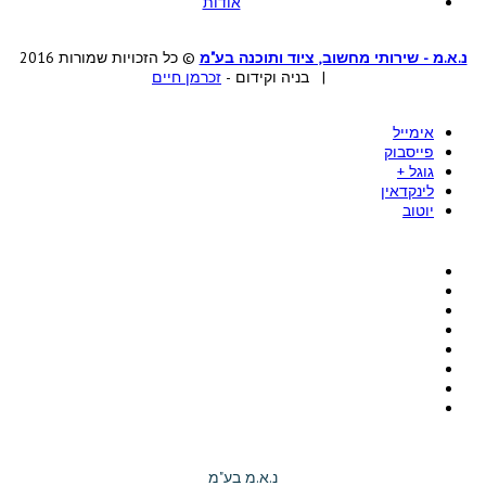
אודות
נ.א.מ - שירותי מחשוב, ציוד ותוכנה בע"מ
© כל הזכויות שמורות 2016
| בניה וקידום -
זכרמן חיים
אימייל
פייסבוק
גוגל +
לינקדאין
יוטוב
נ.א.מ בע"מ