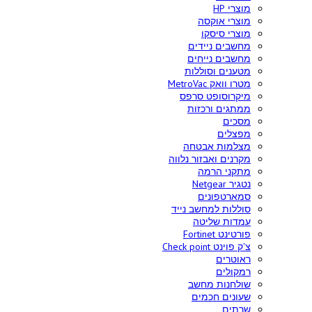
מוצרי HP
מוצרי אוקסה
מוצרי סיסקו
מחשבים ניידים
מחשבים נייחים
מטענים וסוללות
מטרו וואק MetroVac
מיקרוסופט סרפס
ממתגים ורכזות
מסכים
מפצלים
מצלמות אבטחה
מקרנים ואבזור נלווה
מתקני הרמה
נטגיר Netgear
סמארטפונים
סוללות למחשב נייד
עמדות שליטה
פורטינט Fortinet
צ'ק פוינט Check point
ראוטרים
רמקולים
שולחנות מחשב
שעונים חכמים
שרתים