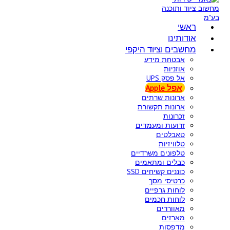
ראשי
אודותינו
מחשבים וציוד היקפי
אבטחת מידע
אוזניות
אל פסק UPS
אפל Apple
ארונות שרתים
ארונות תקשורת
זכרונות
זרועות ומעמדים
טאבלטים
טלוויזיות
טלפונים משרדיים
כבלים ומתאמים
כוננים קשיחים SSD
כרטיסי מסך
לוחות גרפיים
לוחות חכמים
מאווררים
מארזים
מדפסות