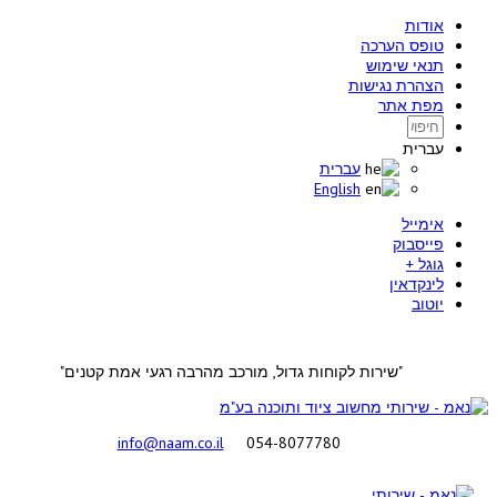
אודות
טופס הערכה
תנאי שימוש
הצהרת נגישות
מפת אתר
עברית
עברית
English
אימייל
פייסבוק
גוגל +
לינקדאין
יוטוב
"שירות לקוחות גדול, מורכב מהרבה רגעי אמת קטנים"
info@naam.co.il
054-8077780