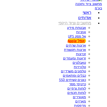
ראשי
אודותינו
מחשבים וציוד היקפי
אבטחת מידע
אוזניות
אל פסק UPS
אפל Apple
ארונות שרתים
ארונות תקשורת
זכרונות
זרועות ומעמדים
טאבלטים
טלוויזיות
טלפונים משרדיים
כבלים ומתאמים
כוננים קשיחים SSD
כרטיסי מסך
לוחות גרפיים
לוחות חכמים
מאווררים
מארזים
מדפסות