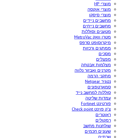
מוצרי HP
מוצרי אוקסה
מוצרי סיסקו
מחשבים ניידים
מחשבים נייחים
מטענים וסוללות
מטרו וואק MetroVac
מיקרוסופט סרפס
ממתגים ורכזות
מסכים
מפצלים
מצלמות אבטחה
מקרנים ואבזור נלווה
מתקני הרמה
נטגיר Netgear
סמארטפונים
סוללות למחשב נייד
עמדות שליטה
פורטינט Fortinet
צ'ק פוינט Check point
ראוטרים
רמקולים
שולחנות מחשב
שעונים חכמים
שרתים