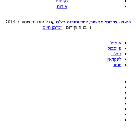
לקוחות
אודות
נ.א.מ - שירותי מחשוב, ציוד ותוכנה בע"מ
© כל הזכויות שמורות 2016
| בניה וקידום -
זכרמן חיים
אימייל
פייסבוק
גוגל +
לינקדאין
יוטוב