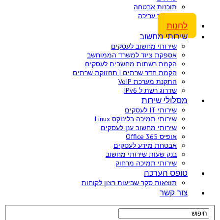
תוכנות אבטחה
תוכנות עריכה
לחנות
שירותי מחשוב
שירותי מחשוב לעסקים
אספקת ציוד למשרד הממוחשב
הקמת רשתות מחשבים לעסקים
הקמת חדר שרתים | תחזוקת שרתים
התקנת מערכת VoIP
שדרוג רשת ל IPv6
מסלולי שירות
שירותי IT לעסקים
שירותי תמיכה בלינוקס Linux
שירותי מחשוב ענן לעסקים
אופיס 365 Office
אבטחת מידע לעסקים
בנק שעות שירותי מחשוב
שירותי תמיכה מרחוק
טופס הערכה
תוצאות סקר שביעות רצון לקוחות
צור קשר