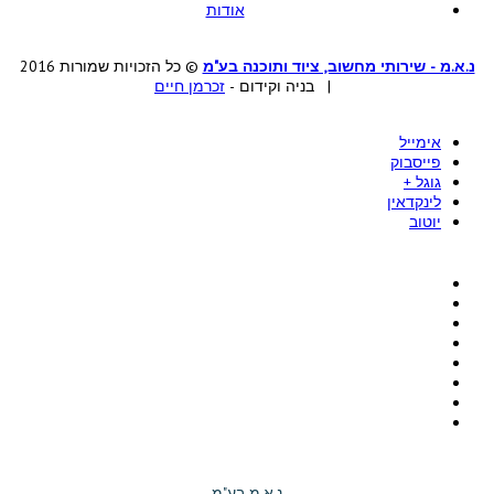
אודות
נ.א.מ - שירותי מחשוב, ציוד ותוכנה בע"מ
© כל הזכויות שמורות 2016
| בניה וקידום -
זכרמן חיים
אימייל
פייסבוק
גוגל +
לינקדאין
יוטוב
נ.א.מ בע"מ