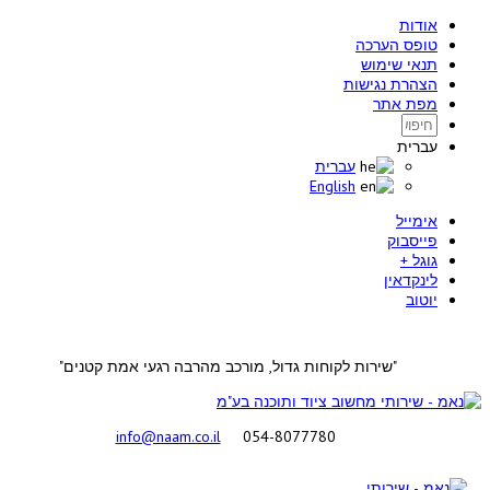
אודות
טופס הערכה
תנאי שימוש
הצהרת נגישות
מפת אתר
עברית
עברית
English
אימייל
פייסבוק
גוגל +
לינקדאין
יוטוב
"שירות לקוחות גדול, מורכב מהרבה רגעי אמת קטנים"
info@naam.co.il
054-8077780