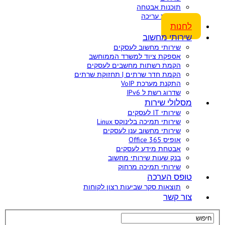
תוכנות אבטחה
תוכנות עריכה
לחנות
שירותי מחשוב
שירותי מחשוב לעסקים
אספקת ציוד למשרד הממוחשב
הקמת רשתות מחשבים לעסקים
הקמת חדר שרתים | תחזוקת שרתים
התקנת מערכת VoIP
שדרוג רשת ל IPv6
מסלולי שירות
שירותי IT לעסקים
שירותי תמיכה בלינוקס Linux
שירותי מחשוב ענן לעסקים
אופיס 365 Office
אבטחת מידע לעסקים
בנק שעות שירותי מחשוב
שירותי תמיכה מרחוק
טופס הערכה
תוצאות סקר שביעות רצון לקוחות
צור קשר