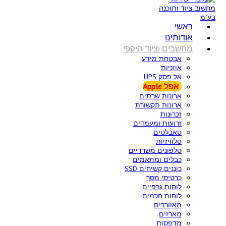
ראשי
אודותינו
מחשבים וציוד היקפי
אבטחת מידע
אוזניות
אל פסק UPS
אפל Apple
ארונות שרתים
ארונות תקשורת
זכרונות
זרועות ומעמדים
טאבלטים
טלוויזיות
טלפונים משרדיים
כבלים ומתאמים
כוננים קשיחים SSD
כרטיסי מסך
לוחות גרפיים
לוחות חכמים
מאווררים
מארזים
מדפסות