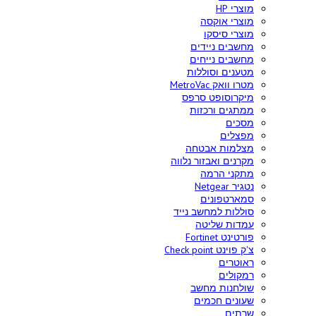
מוצרי HP
מוצרי אוקסה
מוצרי סיסקו
מחשבים ניידים
מחשבים נייחים
מטענים וסוללות
מטרו וואק MetroVac
מיקרוסופט סרפס
ממתגים ורכזות
מסכים
מפצלים
מצלמות אבטחה
מקרנים ואבזור נלווה
מתקני הרמה
נטגיר Netgear
סמארטפונים
סוללות למחשב נייד
עמדות שליטה
פורטינט Fortinet
צ'ק פוינט Check point
ראוטרים
רמקולים
שולחנות מחשב
שעונים חכמים
שרתים