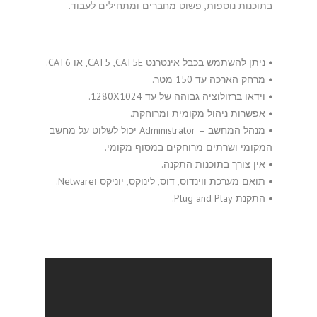
בתוכנות נוספות, פשוט מחברים ומתחילים לעבוד.
•
ניתן להשתמש בכבל אינטרנט CAT5 ,CAT5E, או CAT6.
•
מרחק הארכה עד 150 מטר.
•
וידאו ברזולוציה גבוהה של עד 1280X1024.
•
אפשרות ניהול מקומית ומרוחקת.
•
מנהל המחשב – Administrator יכול לשלוט על מחשב
המקומי ושרתים מרוחקים במסוף מקומי.
•
אין צורך בתוכנות התקנה.
•
תואם מערכת ווינדוס, דוס, לינוקס, יוניקס וNetware.
•
התקנת Plug and Play.