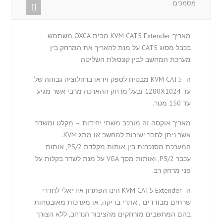
מסמכים
מאריך KVM CAT5 Extender מבית OXCA משתמש
בכבל מסוג CAT5 על מנת להאריך את המרחק בין
מערכת המחשב לבין קונסולת השליטה.
ה- KVM CAT5 מבטיח לספק וידאו ברזולוציה גבוהה של
עד 1280X1024 ובעל מרחק ההארכה מרבי אשר מגיע
עד 150 מטר.
מאריך אוקסה זה מורכב משתי יחידות – מקלט ומשדר
אשר ניתן לחבר ישירות למחשב או מתג KVM.
המערכת מסנכרנת בין אותות מקלדת PS/2, אותות
עכבר PS/2, ואותות מסך VGA על מנת לשדר בקלות על
פני מרחק רב.
ה -KVM CAT5 Extender הינו הפתרון אידיאלי לחדרי
שרתים מבודדים , אתרי בדיקה, או מערכות מאובטחות
בהם המחשבים מורחקים מהציבור הנרחב, ללא הצורך