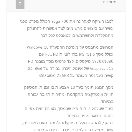
מסמכים
לנובו השיקה לאחרונה את Yoga 700 הכולל מפרט טכני
עשיר עם ביצועים מרשימים לצד אפשרות להתנתק
מהמקלדת ולהשתמש בו כטאבלט לכל דבר.
המחשב מתבסס על מערכת ההפעלה Windows 10
וכולל מסך 11.6" IPS ברזולוציית Full HD עם
1920X1080 פיקסלים, לצד כרטיס מסך מובנה HD
Graphics 515 של אינטל, זיכרון עבודה של 8GB וכונן
קשיח בעל נפח העומד על 256GB מסוג SSD.
מסך המגע תומך בעד 10 אצבעות בו זמנית, המספק
חווית אינטרקציה מתקדמת ומהירות תגובה גבוהה
במיוחד,
בעוד שטכנולוגיית ה-IPS שבמסך, מציגה זווית צפייה
רחבה ותצוגה נקייה במיוחד.
בנוסף, למחשב מקלדת AccuType עם תאורה אחורית,
אשר מסייע רבות למתניידים בדרכים הנמצאים