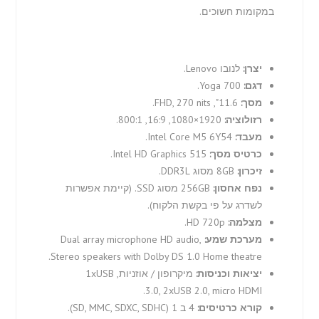
במקומות חשוכים.
יצרן:
לנובו Lenovo.
דגם:
Yoga 700.
מסך:
11.6", FHD, 270 nits.
רזולוציה:
1920×1080, 16:9, 800:1.
מעבד:
Intel Core M5 6Y54.
כרטיס מסך:
Intel HD Graphics 515.
זיכרון:
8GB מסוג DDR3L.
נפח אחסון:
256GB מסוג SSD. (קיימת אפשרות
לשדרג על פי בקשת הלקוח).
מצלמה:
HD 720p.
מערכת שמע:
Dual array microphone HD audio,
Stereo speakers with Dolby DS 1.0 Home theatre.
יציאות וכניסות:
מיקרופון / אוזניות, 1xUSB
3.0, 2xUSB 2.0, micro HDMI.
קורא כרטיסים:
4 ב 1 (SD, MMC, SDXC, SDHC).