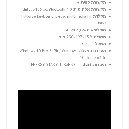
תקשורת קווית:
אין.
תקשורת אלחוטית:
Intel 3165 ac, Bluetooth 4.0.
מקלדת:
Full-size keyboard, 6-row, multimedia Fn
keys.
סוללה:
4 תאים, 40WHr.
ממדים:
290x197x15.8 מ"מ.
משקל:
1.1 ק"ג.
מערכת הפעלה:
Windows 10 Pro 64Bit / Windows
10 Home 64Bit.
תעודות:
ENERGY STAR 6.1 ,RoHS Compliant.