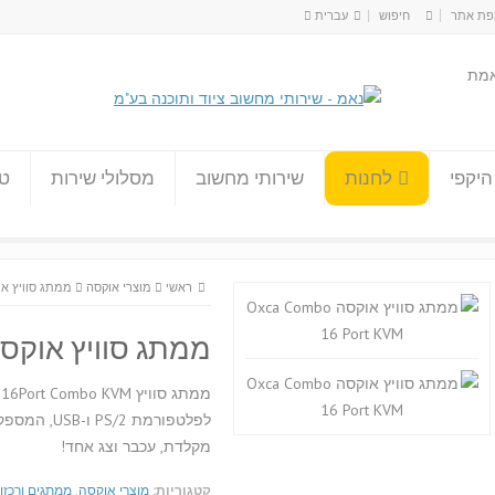
ת אתר
עברית
עברית
אמת
English
היקפי
לחנות
שירותי מחשוב
מסלולי שירות
טו
ראשי
מוצרי אוקסה
ממתג סוויץ אוקסה  16 Port KVM
ממתג סוויץ אוקסה  Combo 16 Port KVM
לפלטפורמת 
מקלדת, עכבר וצג אחד!
קטגוריות:
מוצרי אוקסה
,
ממתגים ורכזו