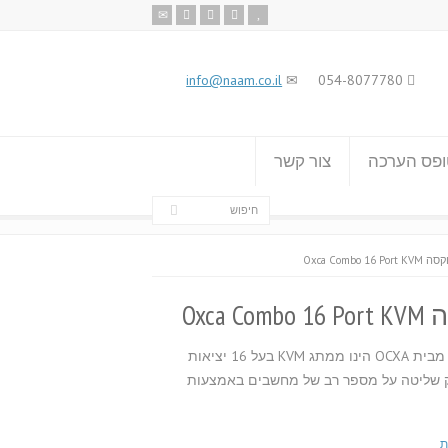
info@naam.co.il
054-8077780
פס הערכה
צור קשר
Oxca Combo
Oxca
ממתג סוויץ 16Port Combo KVM מבית OCXA הינו ממתג KVM בעל 16 יציאות
PS/2 ו-USB, המספק שליטה על מספר רב של מחשבים באמצעות
ת