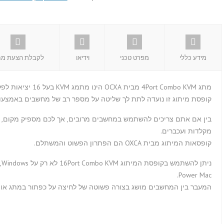
מידע כללי
מפרט טכני
וידיאו
לקבלת הצעת מח
מתג 4Port Combo KVM מבית OCXA הינו מתמג KVM בעל 16 יציאות לפלטפורמת PS/2 ו-USB.
קופסת מיתוג זו נועדה לתת לך שליטה על מספר רב של מחשבים באמצעות
בין אם אתם צריכים להשתמש במחשבים מרובים, אך לכם מספיק מקום, א
מקלדות ועכברים.
קופסאות המיתוג מבית OXCA הם הפתרון הפשוט והמשתלם.
Power Mac.
המעבר בין המחשבים מושג בצורה פשוטה של לחיצה על כפתור במתג או 