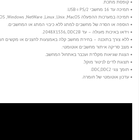
•
קופסת מתכת.
•
תמיכה עד 16 מחשבי PS/2 ו-USB.
•
תמיכה במערכות ההפעלה DOS ,Windows ,NetWare ,Linux ,Unix ,MacOS.
•
הוספה או הסרה של מחשבים למתג ללא כיבוי המתג או המחשבים.
•
וידאו באיכות מעולה – עד 2048X1536, DDC2B.
•
ללא צורך בתוכנה – בחירת מחשב קלה באמצעות לחצנים או מקשים חמ
•
מצב סריקה איתור מחשבים אוטומטי.
•
הצגת שגיאות מקלדת ועכבר באתחול המחשב.
•
תצוגת לדים לניטור מוקל.
•
תומך צגי DDC,DDC2.
•
עדכון אוטומטי של חומרה.