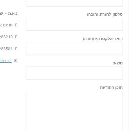
נ.א.מ – שי
טלפון לחזרה:
(חובה)
מנחם אבטיחי 106, מ
288210
דואר אלקטרוני:
(חובה)
288581
m.co.il
נושא:
תוכן ההודעה: