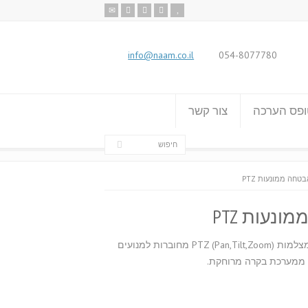
info@naam.co.il
054-8077780
פס הערכה
צור קשר
חה ממונעות PTZ
נעות PTZ
מצלמות ממונעות, הנקראות גם מצלמות (PTZ (Pan,Tilt,Zoom מחוברות למנועים
 ממערכת בקרה מרוחקת.