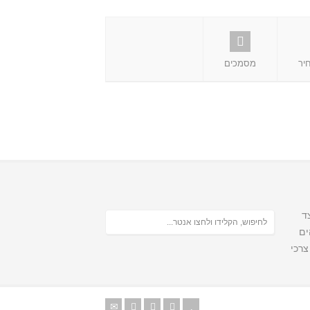
יר
מסמכים
ד
ים
צרכי