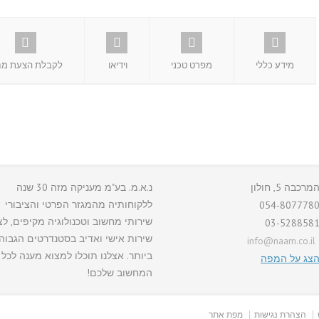
מידע כללי
מפרט טכני
וידיאו
לקבלת הצעת מח
מרכבה 5, חולון
נ.א.מ. בע"מ מעניקה מזה 30 שנה
ללקוחותיה מהמגזר הפרטי והציבורי
054-807778
שירותי מחשוב וטכנולוגיה מקיפים, לצ
03-528858
שירות אישי ואדיב בסטנדרטים הגבוה
info@naam.co.il
ביותר. אצלנו תוכלו למצוא מענה לכל 
צג על המפה
המחשוב שלכם!
הצהרת נגישות
מפת אתר