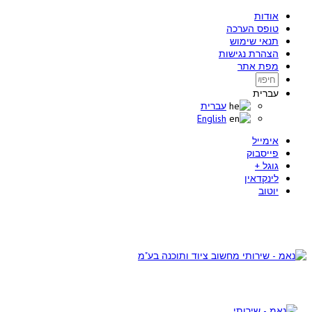
אודות
טופס הערכה
תנאי שימוש
הצהרת נגישות
מפת אתר
עברית
עברית
English
אימייל
פייסבוק
גוגל +
לינקדאין
יוטוב