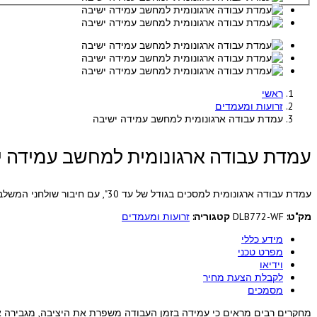
ראשי
זרועות ומעמדים
עמדת עבודה ארגונומית למחשב עמידה ישיבה
עמדת עבודה ארגונומית למחשב עמידה י
עמדת עבודה ארגונומית למסכים בגודל של עד 30", עם חיבור שולחני המשלב כניסת אודיו, מיקרופון ו- USB 3.0, לשיפור הפרודוקטיביות והבריאות הכללית.
מק"ט:
DLB772-WF
קטגוריה:
זרועות ומעמדים
מידע כללי
מפרט טכני
וידיאו
לקבלת הצעת מחיר
מסמכים
מחקרים רבים מראים כי עמידה בזמן העבודה משפרת את היציבה, מגבירה את 