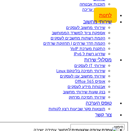
תוכנות אבטחה
תוכנות עריכה
לחנות
שירותי מחשוב
שירותי מחשוב לעסקים
אספקת ציוד למשרד הממוחשב
הקמת רשתות מחשבים לעסקים
הקמת חדר שרתים | תחזוקת שרתים
התקנת מערכת VoIP
שדרוג רשת ל IPv6
מסלולי שירות
שירותי IT לעסקים
שירותי תמיכה בלינוקס Linux
שירותי מחשוב ענן לעסקים
אופיס 365 Office
אבטחת מידע לעסקים
בנק שעות שירותי מחשוב
שירותי תמיכה מרחוק
טופס הערכה
תוצאות סקר שביעות רצון לקוחות
צור קשר