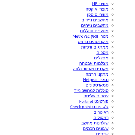
מוצרי HP
מוצרי אוקסה
מוצרי סיסקו
מחשבים ניידים
מחשבים נייחים
מטענים וסוללות
מטרו וואק MetroVac
מיקרוסופט סרפס
ממתגים ורכזות
מסכים
מפצלים
מצלמות אבטחה
מקרנים ואבזור נלווה
מתקני הרמה
נטגיר Netgear
סמארטפונים
סוללות למחשב נייד
עמדות שליטה
פורטינט Fortinet
צ'ק פוינט Check point
ראוטרים
רמקולים
שולחנות מחשב
שעונים חכמים
שרתים