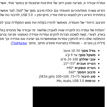
עמדת עבודה זו, מציעה מגוון רחב של פתרונות ארגונומיים במוצר אחד, אש
הזרוע עשויה מאלומיניום תעופתי עם יכולת סיבוב מסך של 360°, לצד אפשרות של צידוד והטיה, המאפשרים תנוחת ישיבה נכונה ובריאה תוך הורדת מתח מיותר מהצוואר.
בתחתית הזרוע ניתן למצוא כניסת אודיו, מיקרופון ו- USB 3.0, לחיבור נוח של התקנים חיצוניים, והיא מתאימה עבור מרבית המסכים השטוחים בגודל של עד 30 אינצ'.
העיצוב היחודי של העמדה, מאפשר להוזיז בקלות את מגש המקלדת ובכך לפנות 
"העלות של עמדה כזו לחברה שווה לאובדן שלושה ימי עבודה של מהנדס בגלל 
בארץ, לצערי, קשה לשכנע חברות להקים עמדות עמידה כאמצעי מניעה וברוב
ההמלצה שלנו היא להתקין עמדות שמאפשרות גם ישיבה וגם עמידה וכך מפזר
(דלית בן טובים – מטפלת בפציעות ספורט מתוך, מתוך
TheMarker
)
גודל מסך:
10-30 אינצ
'.
משקל מסך:
עד 9 ק"ג.
עובי שולחן:
20-100 מ"מ.
הטייה אנכית:
35°~15°.
הטייה אופקית:
±90°.
סיבוב המסך:
360°.
סוג חיבור:
75×75, 100×100 (תקן VESA).
כניסות:
Mic, Audio, USB 3.0.