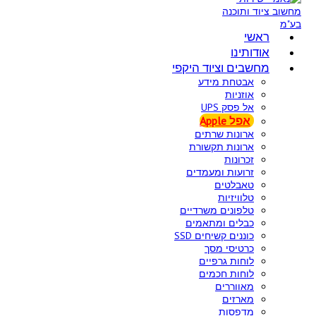
ראשי
אודותינו
מחשבים וציוד היקפי
אבטחת מידע
אוזניות
אל פסק UPS
אפל Apple
ארונות שרתים
ארונות תקשורת
זכרונות
זרועות ומעמדים
טאבלטים
טלוויזיות
טלפונים משרדיים
כבלים ומתאמים
כוננים קשיחים SSD
כרטיסי מסך
לוחות גרפיים
לוחות חכמים
מאווררים
מארזים
מדפסות